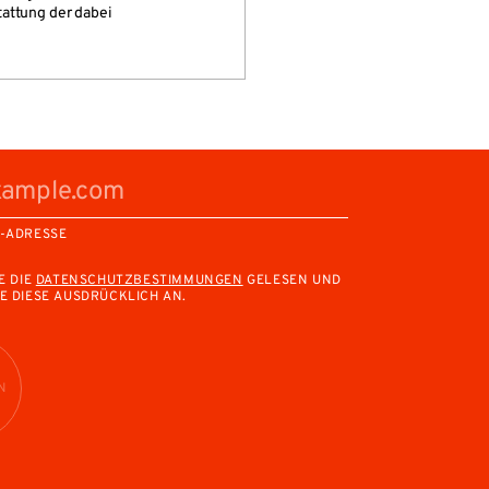
tattung der dabei
L-ADRESSE
E DIE
DATENSCHUTZBESTIMMUNGEN
GELESEN UND
E DIESE AUSDRÜCKLICH AN.
N