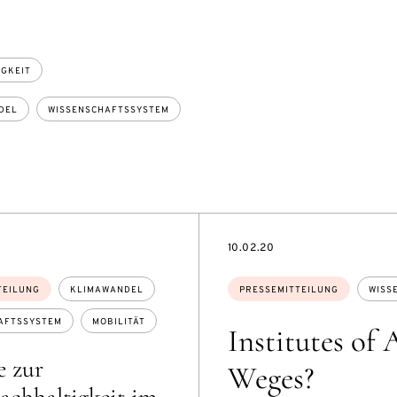
GKEIT
DEL
WISSENSCHAFTSSYSTEM
DATE
10.02.20
Themen:
TEILUNG
KLIMAWANDEL
PRESSEMITTEILUNG
WISS
AFTSSYSTEM
MOBILITÄT
Institutes of
e zur
Weges?