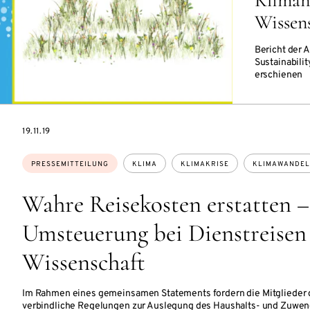
Kliman
Wissen
Bericht der 
Sustainabili
erschienen
DATE
19.11.19
Themen:
PRESSEMITTEILUNG
KLIMA
KLIMAKRISE
KLIMAWANDEL
Wahre Reisekosten erstatten –
Umsteuerung bei Dienstreisen 
Wissenschaft
Im Rahmen eines gemeinsamen Statements fordern die Mitglieder
verbindliche Regelungen zur Auslegung des Haushalts- und Zuwe