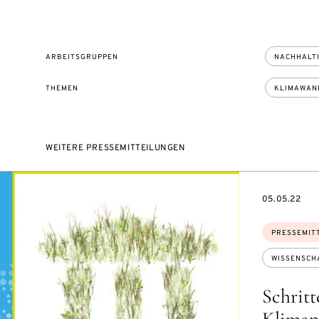
ARBEITSGRUPPEN
NACHHALTI
THEMEN
KLIMAWAN
WEITERE PRESSEMITTEILUNGEN
DATE
05.05.22
Themen:
PRESSEMIT
WISSENSCH
Schritt