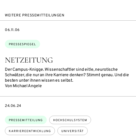
WEITERE PRESSEMITTEILUNGEN
DATE
06.11.06
Themen:
PRESSESPIEGEL
NETZEITUNG
Der Campus-Knigge. Wissenschaftler sind eitle, neurotische
Schwätzer, die nur an ihre Karriere denken? Stimmt genau. Und die
besten unter ihnen wissen es selbst.
Von Michael Angele
DATE
24.06.24
Themen:
PRESSEMITTEILUNG
HOCHSCHULSYSTEM
KARRIEREENTWICKLUNG
UNIVERSITÄT