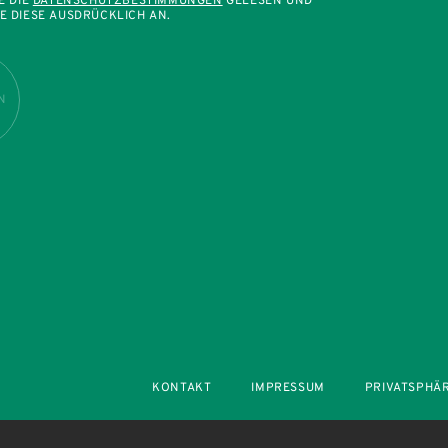
E DIE
DATENSCHUTZBESTIMMUNGEN
GELESEN UND
E DIESE AUSDRÜCKLICH AN.
N
KONTAKT
IMPRESSUM
PRIVATSPHÄ