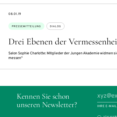
DATE
08.01.19
Themen:
PRESSEMITTEILUNG
DIALOG
Drei Ebenen der Vermessenhei
Salon Sophie Charlotte: Mitglieder der Jungen Akademie widmen 
messen“
Kennen Sie schon
unseren Newsletter?
IHRE E-MAI