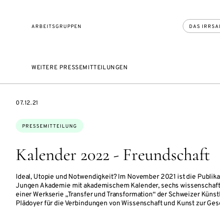
ARBEITSGRUPPEN
DAS IRRSA
WEITERE PRESSEMITTEILUNGEN
DATE
07.12.21
Themen:
PRESSEMITTEILUNG
Kalender 2022 - Freundschaft
Ideal, Utopie und Notwendigkeit? Im November 2021 ist die Publika
Jungen Akademie mit akademischem Kalender, sechs wissenschaft
einer Werkserie „Transfer und Transformation“ der Schweizer Künst
Plädoyer für die Verbindungen von Wissenschaft und Kunst zur Gese