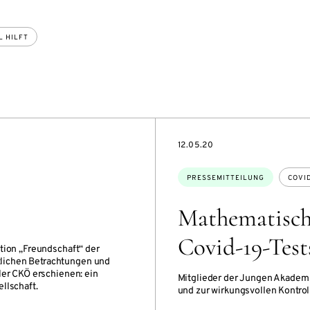
L HILFT
DATE
12.05.20
Themen:
PRESSEMITTEILUNG
COVI
Mathematische
Covid-19-Test
tion „Freundschaft“ der
lichen Betrachtungen und
ler CKÖ erschienen: ein
Mitglieder der Jungen Akademi
llschaft.
und zur wirkungsvollen Kontrol