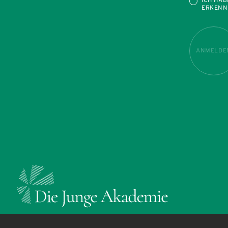
ICH HAB
ERKENN
ANMELDE