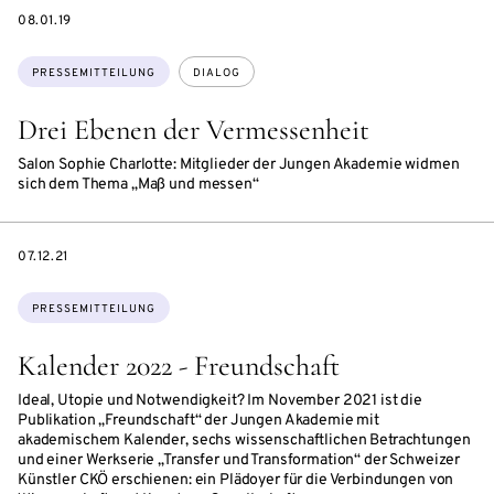
DATE
08.01.19
Themen:
PRESSEMITTEILUNG
DIALOG
Drei Ebenen der Vermessenheit
Salon Sophie Charlotte: Mitglieder der Jungen Akademie widmen
sich dem Thema „Maß und messen“
DATE
07.12.21
Themen:
PRESSEMITTEILUNG
Kalender 2022 - Freundschaft
Ideal, Utopie und Notwendigkeit? Im November 2021 ist die
Publikation „Freundschaft“ der Jungen Akademie mit
akademischem Kalender, sechs wissenschaftlichen Betrachtungen
und einer Werkserie „Transfer und Transformation“ der Schweizer
Künstler CKÖ erschienen: ein Plädoyer für die Verbindungen von