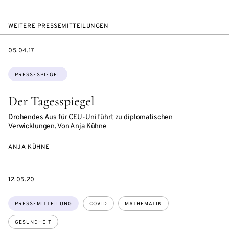
WEITERE PRESSEMITTEILUNGEN
DATE
05.04.17
Themen:
PRESSESPIEGEL
Der Tagesspiegel
Drohendes Aus für CEU-Uni führt zu diplomatischen
Verwicklungen. Von Anja Kühne
ANJA KÜHNE
DATE
12.05.20
Themen:
PRESSEMITTEILUNG
COVID
MATHEMATIK
GESUNDHEIT