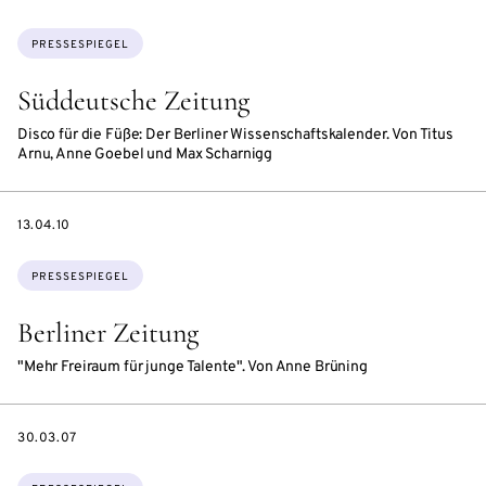
Themen:
PRESSESPIEGEL
Süddeutsche Zeitung
Disco für die Füße: Der Berliner Wissenschaftskalender. Von Titus
Arnu, Anne Goebel und Max Scharnigg
DATE
13.04.10
Themen:
PRESSESPIEGEL
Berliner Zeitung
"Mehr Freiraum für junge Talente". Von Anne Brüning
DATE
30.03.07
Themen: