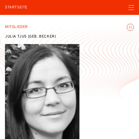
Menü ö
STARTSEITE
Animatio
MITGLIEDER
JULIA TJUS (GEB. BECKER)