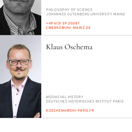
PERSON_RESEARCH_SUBJECT
PHI­LOS­O­PHY OF SCI­ENCE
INSTITUTION
JO­HANNES GUTEN­BERG UNI­VER­SI­TY MAINZ
PHONE
+49 6131 39 20087
E-
CMENKE@UNI-MAINZ.DE
MAIL
Klaus Oschema
PERSON_RESEARCH_SUBJECT
ME­DI­AE­VAL HIS­TO­RY
INSTITUTION
DEUTSCHES HIS­TORISCHES IN­STI­TUT PARIS
E-
KOSCHEMA@DHI-PARIS.FR
MAIL