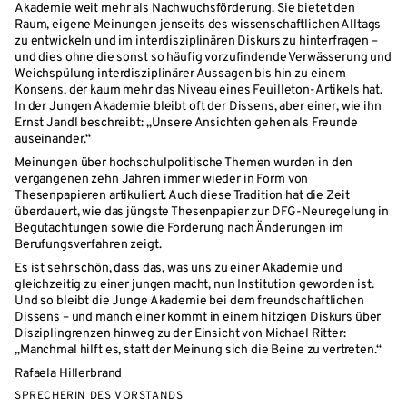
Akademie weit mehr als Nachwuchsförderung. Sie bietet den
Raum, eigene Meinungen jenseits des wissenschaftlichen Alltags
zu entwickeln und im interdisziplinären Diskurs zu hinterfragen –
und dies ohne die sonst so häufig vorzufindende Verwässerung und
Weichspülung interdisziplinärer Aussagen bis hin zu einem
Konsens, der kaum mehr das Niveau eines Feuilleton-Artikels hat.
In der Jungen Akademie bleibt oft der Dissens, aber einer, wie ihn
Ernst Jandl beschreibt: „Unsere Ansichten gehen als Freunde
auseinander.“
Meinungen über hochschulpolitische Themen wurden in den
vergangenen zehn Jahren immer wieder in Form von
Thesenpapieren artikuliert. Auch diese Tradition hat die Zeit
überdauert, wie das jüngste Thesenpapier zur DFG-Neuregelung in
Begutachtungen sowie die Forderung nach Änderungen im
Berufungsverfahren zeigt.
Es ist sehr schön, dass das, was uns zu einer Akademie und
gleichzeitig zu einer jungen macht, nun Institution geworden ist.
Und so bleibt die Junge Akademie bei dem freundschaftlichen
Dissens – und manch einer kommt in einem hitzigen Diskurs über
Disziplingrenzen hinweg zu der Einsicht von Michael Ritter:
„Manchmal hilft es, statt der Meinung sich die Beine zu vertreten.“
Rafaela Hillerbrand
SPRECHERIN DES VORSTANDS