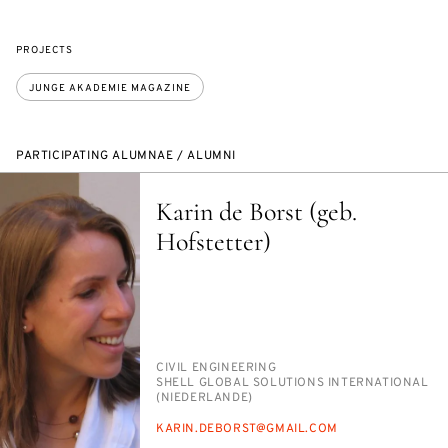
PROJECTS
JUNGE AKADEMIE MAGAZINE
PARTICIPATING ALUMNAE / ALUMNI
Karin de Borst (geb.
Hofstetter)
PERSON_RESEARCH_SUBJECT
CIV­IL EN­GI­NEER­ING
INSTITUTION
SHELL GLOB­AL SO­LU­TIONS IN­TER­NA­TION­AL
(NIEDER­LANDE)
E-
KARIN.DE­BORST@GMAIL.COM
MAIL