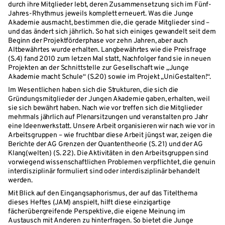
durch ihre Mitglieder lebt, deren Zusammensetzung sich im Fünf-
Jahres-Rhythmus jeweils komplett erneuert. Was die Junge
Akademie ausmacht, bestimmen die, die gerade Mitglieder sind –
und das ändert sich jährlich. So hat sich einiges gewandelt seit dem
Beginn der Projektförderphase vor zehn Jahren, aber auch
Altbewährtes wurde erhalten. Langbewährtes wie die Preisfrage
(S.4) fand 2010 zum letzen Mal statt, Nachfolger fand sie in neuen
Projekten an der Schnittstelle zur Gesellschaft wie „Junge
Akademie macht Schule“ (S.20) sowie im Projekt „UniGestalten!“.
Im Wesentlichen haben sich die Strukturen, die sich die
Gründungsmitglieder der Jungen Akademie gaben, erhalten, weil
sie sich bewährt haben. Nach wie vor treffen sich die Mitglieder
mehrmals jährlich auf Plenarsitzungen und veranstalten pro Jahr
eine Ideenwerkstatt. Unsere Arbeit organisieren wir nach wie vor in
Arbeitsgruppen – wie fruchtbar diese Arbeit jüngst war, zeigen die
Berichte der AG Grenzen der Quantentheorie (S. 21) und der AG
Klang(welten) (S. 22). Die Aktivitäten in den Arbeitsgruppen sind
vorwiegend wissenschaftlichen Problemen verpflichtet, die genuin
interdisziplinär formuliert sind oder interdisziplinär behandelt
werden.
Mit Blick auf den Eingangsaphorismus, der auf das Titelthema
dieses Heftes (JAM) anspielt, hilft diese einzigartige
fächerübergreifende Perspektive, die eigene Meinung im
Austausch mit Anderen zu hinterfragen. So bietet die Junge