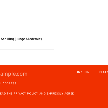
ik Schilling (Junge Akademie)
LINKEDIN
BLUE
L ADDRESS
READ THE
PRIVACY POLICY
AND EXPRESSLY AGREE
M