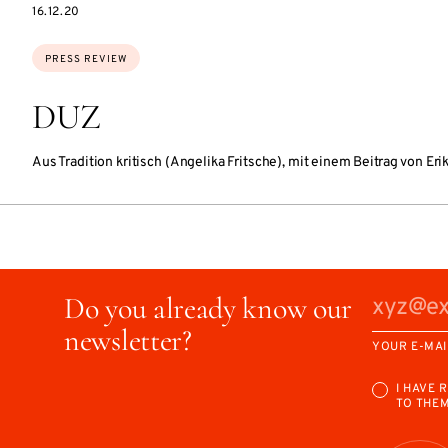
DATE
16.12.20
Topics:
PRESS REVIEW
DUZ
Aus Tradition kritisch (Angelika Fritsche), mit einem Beitrag von Er
Do you already know our
newsletter?
YOUR E-MAI
I HAVE 
TO THE