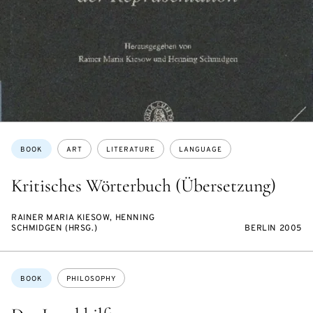
Topics:
BOOK
ART
LITERATURE
LANGUAGE
Kritisches Wörterbuch (Übersetzung)
RAINER MARIA KIESOW, HENNING
SCHMIDGEN (HRSG.)
BERLIN 2005
Topics:
BOOK
PHILOSOPHY