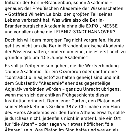
Initiator der Berlin-Brandenburgischen Akademie –
genauer: der Preußischen Akademie der Wissenschaften
– Gottfried Wilhelm Leibniz, den größten Teil seines
Lebens verbracht hat. Was wäre also die Berlin-
Brandenburgische Akademie ohne die EXPO-, MESSE-
und vor allem ohne die LEIBNIZ-STADT HANNOVER?
Doch ich will dem morgigen Tag nicht vorgreifen. Heute
geht es nicht um die Berlin-Brandenburgische Akademie
der Wissenschaften, sondern um eine, die es erst noch zu
gründen gilt: um "Die Junge Akademie".
Es soll ja Zeitgenossen geben, die die Wortverbindung
"Junge Akademie" für ein Oxymoron oder gar für eine
"contradictio in adjecto" zu halten geneigt sind und mit
dem Substantiv "Akademie" eher das gegenteilige
Adjektiv verbinden würden – ganz zu Unrecht übrigens,
wenn man sich der antiken Frühgeschichte dieser
Institution erinnert. Denn jener Garten, den Platon nach
seiner Rückkehr aus Sizilien 387 v. Chr. nahe dem Hain
des Heros Akademos vor den Toren Athens erwarb, sollte
ja durchaus nicht, jedenfalls nicht in erster Linie ein Ort
für "die Alten" – oder sagen wir etwas höflicher: "die
Älteren" sein. Was Platon im Sinn hatte und was er, als