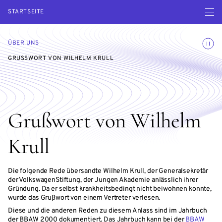
Menü ö
STARTSEITE
Animatio
ÜBER UNS
GRUSSWORT VON WILHELM KRULL
Grußwort von Wilhelm
Krull
Die folgende Rede übersandte Wilhelm Krull, der Generalsekretär
der VolkswagenStiftung, der Jungen Akademie anlässlich ihrer
Gründung. Da er selbst krankheitsbedingt nicht beiwohnen konnte,
wurde das Grußwort von einem Vertreter verlesen.
Diese und die anderen Reden zu diesem Anlass sind im Jahrbuch
der BBAW 2000 dokumentiert. Das Jahrbuch kann bei der
BBAW