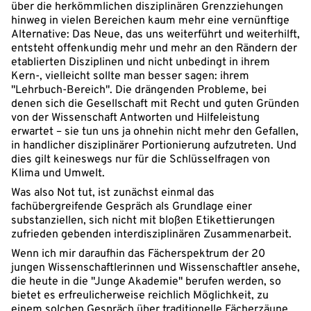
über die herkömmlichen disziplinären Grenzziehungen
hinweg in vielen Bereichen kaum mehr eine vernünftige
Alternative: Das Neue, das uns weiterführt und weiterhilft,
entsteht offenkundig mehr und mehr an den Rändern der
etablierten Disziplinen und nicht unbedingt in ihrem
Kern-, vielleicht sollte man besser sagen: ihrem
"Lehrbuch-Bereich". Die drängenden Probleme, bei
denen sich die Gesellschaft mit Recht und guten Gründen
von der Wissenschaft Antworten und Hilfeleistung
erwartet – sie tun uns ja ohnehin nicht mehr den Gefallen,
in handlicher disziplinärer Portionierung aufzutreten. Und
dies gilt keineswegs nur für die Schlüsselfragen von
Klima und Umwelt.
Was also Not tut, ist zunächst einmal das
fachübergreifende Gespräch als Grundlage einer
substanziellen, sich nicht mit bloßen Etikettierungen
zufrieden gebenden interdisziplinären Zusammenarbeit.
Wenn ich mir daraufhin das Fächerspektrum der 20
jungen Wissenschaftlerinnen und Wissenschaftler ansehe,
die heute in die "Junge Akademie" berufen werden, so
bietet es erfreulicherweise reichlich Möglichkeit, zu
einem solchen Gespräch über traditionelle Fächerzäune