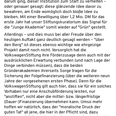
darum ging, dieser Institution zum Start zu verhelfen –
oder genauer gesagt: diese glänzende Idee davor zu
bewahren, am Ende womöglich doch bloße Idee zu
bleiben. Mit einer Bewilligung über 1,2 Mio. DM für das
erste Jahr hat unser Stiftungskuratorium das Signal für
die "Junge Akademie" somit wieder auf "Grün" gestellt.
Allerdings – und dies muss bei aller Freude über den
heutigen Auftakt ganz deutlich gesagt werden – "über
den Berg" ist dieses ebenso wichtige wie ehrgeizige
Projekt damit noch nicht. Vorsorglich hat die
VolkswagenStiftung ihre Förderzusage denn auch mit der
ausdrücklichen Erwartung verbunden (und nach Lage der
Dinge verbinden müssen), dass die beiden
Gründerakademien ihrerseits Sorge tragen für die
Sicherung der Folgefinanzierung (über die weiteren neun
Jahre der vorgesehenen ersten Phase). Denn für die
VolkswagenStiftung gilt auch hier, dass sie für ein solches
Vorhaben nur eine Anschubförderung leisten, nur
"anstiften", nicht aber die mittel- bzw. längerfristige
(Dauer-)Finanzierung übernehmen kann. Umso mehr
hoffen wir natürlich, dass der "moralische Druck der
guten Tat" all jene, die hier in der Pflicht sind, dazu