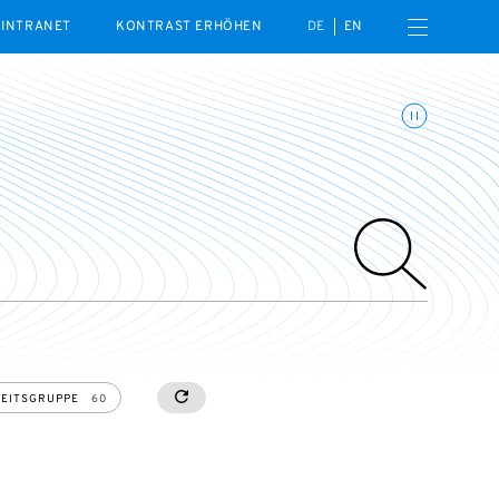
Menü öffnen
INTRANET
KONTRAST ERHÖHEN
DE
EN
Animationen umschalte
EITSGRUPPE
60
RESETALL