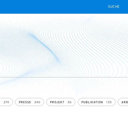
SEARCH
N
274
PRESSE
340
PROJEKT
56
PUBLIKATION
135
ARB