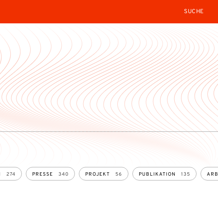
SEARCH
N
274
PRESSE
340
PROJEKT
56
PUBLIKATION
135
ARB