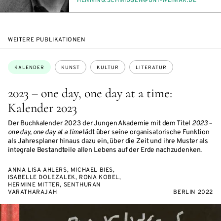
E-
HEN­NING.SCHMID­GEN@UNI-WEI­MAR.DE
MAIL
WEITERE PUBLIKATIONEN
Themen:
KALENDER
KUNST
KULTUR
LITERATUR
2023 – one day, one day at a time:
Kalender 2023
Der Buchkalender 2023 der Jungen Akademie mit dem Titel
2023 –
one day, one day at a time
lädt über seine organisatorische Funktion
als Jahresplaner hinaus dazu ein, über die Zeit und ihre Muster als
integrale Bestandteile allen Lebens auf der Erde nachzudenken.
ANNA LISA AHLERS, MICHAEL BIES,
ISABELLE DOLEZALEK, RONA KOBEL,
HERMINE MITTER, SENTHURAN
VARATHARAJAH
BERLIN 2022