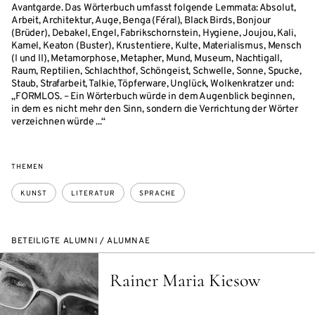
Avantgarde. Das Wörterbuch umfasst folgende Lemmata: Absolut,
Arbeit, Architektur, Auge, Benga (Féral), Black Birds, Bonjour
(Brüder), Debakel, Engel, Fabrikschornstein, Hygiene, Joujou, Kali,
Kamel, Keaton (Buster), Krustentiere, Kulte, Materialismus, Mensch
(I und II), Metamorphose, Metapher, Mund, Museum, Nachtigall,
Raum, Reptilien, Schlachthof, Schöngeist, Schwelle, Sonne, Spucke,
Staub, Strafarbeit, Talkie, Töpferware, Unglück, Wolkenkratzer und:
„FORMLOS. – Ein Wörterbuch würde in dem Augenblick beginnen,
in dem es nicht mehr den Sinn, sondern die Verrichtung der Wörter
verzeichnen würde ...“
THEMEN
KUNST
LITERATUR
SPRACHE
BETEILIGTE ALUMNI / ALUMNAE
Rainer Maria Kiesow