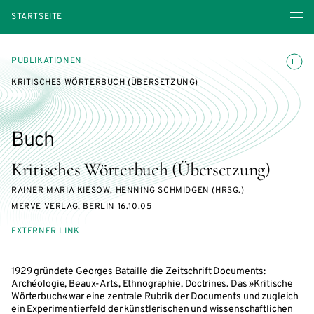
Menü ö
STARTSEITE
Animatio
PUBLIKATIONEN
KRITISCHES WÖRTERBUCH (ÜBERSETZUNG)
Buch
Kritisches Wörterbuch (Übersetzung)
RAINER MARIA KIESOW, HENNING SCHMIDGEN (HRSG.)
MERVE VERLAG, BERLIN 16.10.05
EXTERNER LINK
1929 gründete Georges Bataille die Zeitschrift Documents:
Archéologie, Beaux-Arts, Ethnographie, Doctrines. Das »Kritische
Wörterbuch« war eine zentrale Rubrik der Documents und zugleich
ein Experimentierfeld der künstlerischen und wissenschaftlichen