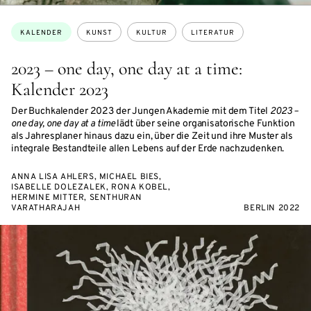
Themen:
KALENDER
KUNST
KULTUR
LITERATUR
2023 – one day, one day at a time:
Kalender 2023
Der Buchkalender 2023 der Jungen Akademie mit dem Titel
2023 –
one day, one day at a time
lädt über seine organisatorische Funktion
als Jahresplaner hinaus dazu ein, über die Zeit und ihre Muster als
integrale Bestandteile allen Lebens auf der Erde nachzudenken.
ANNA LISA AHLERS, MICHAEL BIES,
ISABELLE DOLEZALEK, RONA KOBEL,
HERMINE MITTER, SENTHURAN
VARATHARAJAH
BERLIN 2022