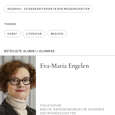
HEUREKA - EVIDENZKRITERIEN IN DEN WISSENSCHAFTEN
THEMEN
KUNST
LITERATUR
MEDIZIN
BETEILIGTE ALUMNI / ALUMNAE
Eva-Maria Engelen
PERSON_RESEARCH_SUBJECT
PHI­LO­SO­PHIE
INSTITUTION
BER­LIN-BRAN­DEN­BUR­GI­SCHE AKA­DE­MIE
DER WIS­SEN­SCHAF­TEN