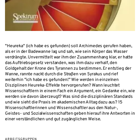
"Heureka" (ich habe es gefunden) soll Archimedes gerufen haben,
als er in der Badewanne lag und sah, wie sein Körper das Wasser
verdrängte. Unvermittelt war ihm der Zusammenhang klar, er hatte
das Auftriebsgesetz verstanden, was ihm dazu verhalf, den
Goldgehalt der Krone des Tyrannen zu bestimmen. Er entstieg der
Wanne, rannte nackt durch die Straßen von Syrakus und rief
weiterhin "ich habe es gefunden!" Wie werden in einzelnen
Disziplinen Heureka-Effekte hervorgerufen? Wann leuchtet
Wissenschaftlern in einem Fach ein Argument, ein Gedanke ein, wie
werden sie davon überzeugt? Was sind die disziplinären Standards
und wie sieht die Praxis im akademischen Alltag dazu aus? 15
Wissenschaftlerinnen und Wissenschaftler aus den Natur-,
Geistes- und Sozialwissenschaften geben hierauf ihre Antworten in
einer verständlichen und gut zugänglichen Weise.
ARBEITSGRUPPEN