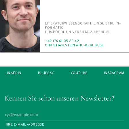
PERSON_RESEARCH_SUBJECT
LI­TE­RA­TUR­WIS­SEN­SCHAFT, LIN­GU­IS­TIK, IN­
FOR­MA­TIK
INSTITUTION
HUM­BOLDT-UNI­VER­SI­TÄT ZU BER­LIN
TELEFON
+49 176 61 05 22 42
E-
CHRIS­TI­AN.STEIN@HU-BER­LIN.DE
MAIL
LINKEDIN
BLUESKY
YOUTUBE
INSTAGRAM
Kennen Sie schon unseren Newsletter?
IHRE E-MAIL-ADRESSE