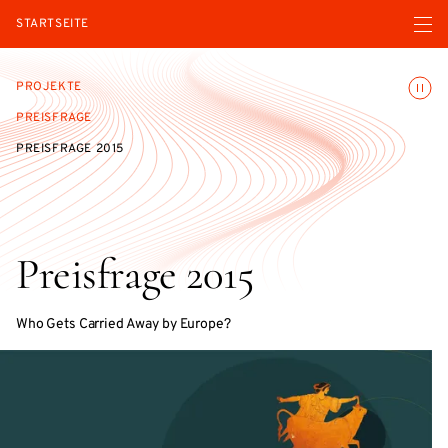
Menü ö
STARTSEITE
Animatio
PROJEKTE
PREISFRAGE
PREISFRAGE 2015
Preisfrage 2015
Who Gets Carried Away by Europe?