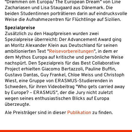
"Drømmen om Europa/ The European Dream" von Line
Zachariasen und Lisa Staugaard aus Dänemark. Die
beiden Studentinnen porträtieren darin auf eindrucksvolle
Weise die Aufnahmezentren für Flüchtlinge auf Sizilien.
Spezialpreise
Zusätzlich zu den Hauptpreisen wurden zwei
Spezialpreise überreicht: Der Advancement Award ging
an Moritz Alexander Klein aus Deutschland für seinen
ambitionierten Text "
Reisevorbereitungen
", in dem er
dem Mythos Europa auf kritische und persönliche Weise
nachspürt. Den Spezialpreis für das Best Collaborative
Project erhielten Giacomo Bertazzoli, Pauline Buffin,
Gustavo Dantas, Guy Frankel, Chloe Weiss und Christoph
Wiest, eine Gruppe von ERASMUS-Studierenden in
Schweden, für ihren Videobeitrag "Who gets carried away
by Europe? – ERASMUS", der die Jury nicht zuletzt
wegen seines enthusiastischen Blicks auf Europa
überzeugte.
Ale Preisträger sind in dieser
Publikation
zu finden.