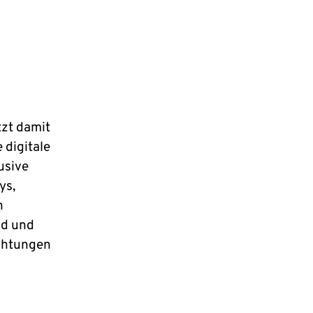
tzt damit
 digitale
usive
ys,
n
nd und
ichtungen