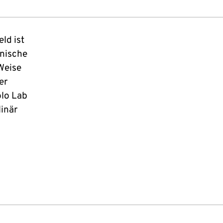
ld ist
hnische
Weise
er
olo Lab
linär
d