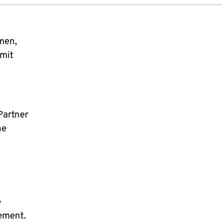
men,
 mit
Partner
he
e
ement.