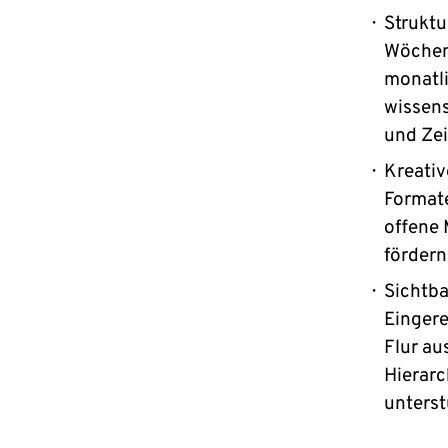
Struktu
Wöchent
monatl
wissens
und Ze
Kreativ
Formate
offene
fördern
Sichtba
Einger
Flur au
Hierar
unterst