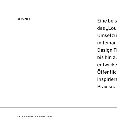
BEISPIEL
Eine beis
das „Lou
Umsetzun
miteinan
Design T
bis hin 
entwicke
Öffentli
inspirie
Praxisnä