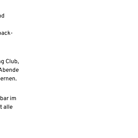
nd
back-
g Club,
-Abende
ernen.
bar im
 alle