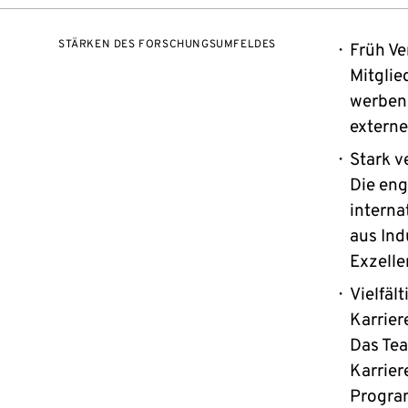
STÄRKEN DES FORSCHUNGSUMFELDES
Früh Ve
Mitgli
werben 
externe
Stark v
Die eng
interna
aus Ind
Exzell
Vielfäl
Karrie
Das Tea
Karrier
Program