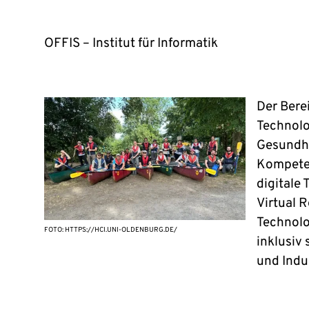
OFFIS – Institut für Informatik
Der Bere
Technolo
Gesundhe
Kompeten
digitale 
Virtual R
Technolo
FOTO: HTTPS://HCI.UNI-OLDENBURG.DE/
inklusiv
und Indu