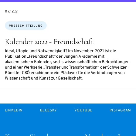
DATE
07.12.21
Themen:
PRESSEMITTEILUNG
Kalender 2022 - Freundschaft
Ideal, Utopie und Notwendigkeit? Im November 2021 ist die
Publikation „Freundschaft“ der Jungen Akademie mit
akademischem Kalender, sechs wissenschaftlichen Betrachtungen
und einer Werkserie „Transfer und Transformation“ der Schweizer
Künstler CKÖ erschienen: ein Plädoyer für die Verbindungen von
Wissenschaft und Kunst zur Gesellschaft.
LINKEDIN
BLUESKY
YOUTUBE
INSTAGRAM