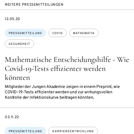
WEITERE PRESSEMITTEILUNGEN
DATE
12.05.20
Themen:
PRESSEMITTEILUNG
COVID
MATHEMATIK
GESUNDHEIT
Mathematische Entscheidungshilfe - Wie
Covid-19-Tests effizienter werden
könnten
Mitglieder der Jungen Akademie zeigen in einem Preprint, wie
COVID-19-Tests effizienter werden und zur wirkungsvollen
Kontrolle der Infektionskurve beitragen könnten.
DATE
03.11.22
Themen:
PRESSEMITTEILUNG
KARRIEREENTWICKLUNG