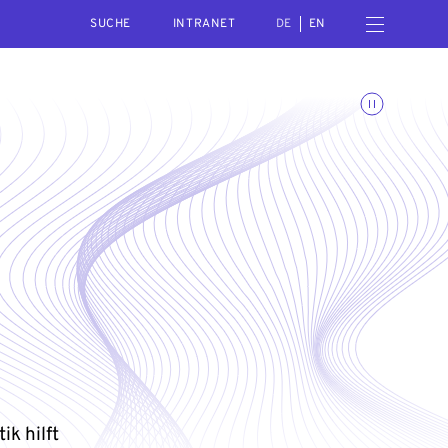
SEARCH
Menü öffnen
INTRANET
DE
EN
Animationen umschalte
ik hilft