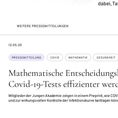
dabei, T
WEITERE PRESSEMITTEILUNGEN
DATE
12.05.20
Themen:
PRESSEMITTEILUNG
COVID
MATHEMATIK
GESUNDHEIT
Mathematische Entscheidungsh
Covid-19-Tests effizienter we
Mitglieder der Jungen Akademie zeigen in einem Preprint, wie COV
und zur wirkungsvollen Kontrolle der Infektionskurve beitragen kön