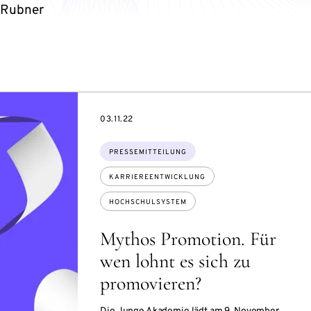
e Rubner
DATE
03.11.22
Themen:
PRESSEMITTEILUNG
KARRIEREENTWICKLUNG
HOCHSCHULSYSTEM
Mythos Promotion. Für
wen lohnt es sich zu
promovieren?