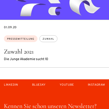
DATE
01.09.20
Themen:
PRESSEMITTEILUNG
ZUWAHL
Zuwahl 2021
Die Junge Akademie sucht 10
LINKEDIN
BLUESKY
YOUTUBE
INSTAGRAM
Kennen Sie schon unseren Newsletter?