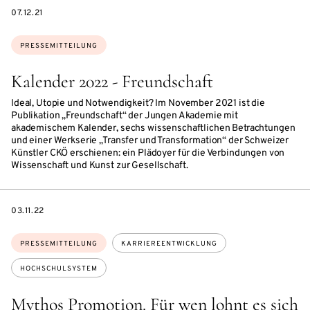
DATE
07.12.21
Themen:
PRESSEMITTEILUNG
Kalender 2022 - Freundschaft
Ideal, Utopie und Notwendigkeit? Im November 2021 ist die
Publikation „Freundschaft“ der Jungen Akademie mit
akademischem Kalender, sechs wissenschaftlichen Betrachtungen
und einer Werkserie „Transfer und Transformation“ der Schweizer
Künstler CKÖ erschienen: ein Plädoyer für die Verbindungen von
Wissenschaft und Kunst zur Gesellschaft.
DATE
03.11.22
Themen:
PRESSEMITTEILUNG
KARRIEREENTWICKLUNG
HOCHSCHULSYSTEM
Mythos Promotion. Für wen lohnt es sich