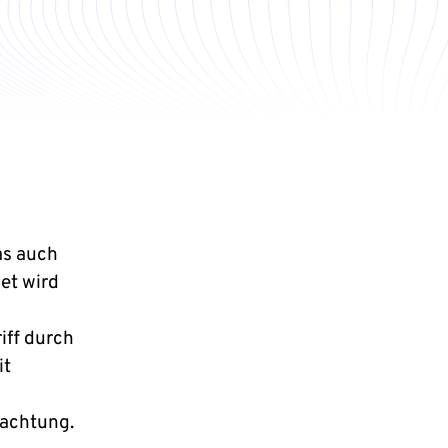
as auch
et wird
iff durch
it
rachtung.