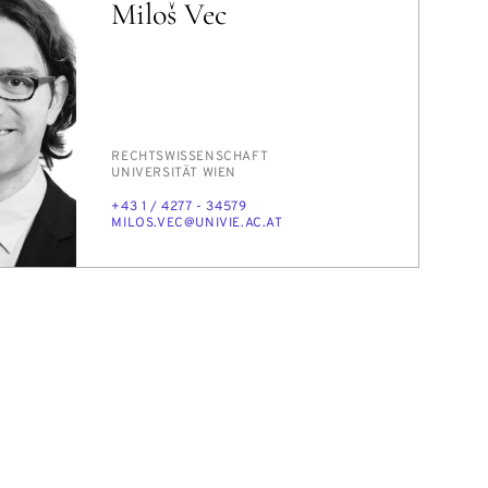
Miloš Vec
PERSON_RESEARCH_SUBJECT
RECHTS­WIS­SEN­SCHAFT
INSTITUTION
UNI­VER­SI­TÄT WIEN
TELEFON
+43 1 / 4277 - 34579
E-
MI­LOS.VEC@UNI­VIE.AC.AT
MAIL