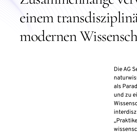
einem transdisziplinä
modernen Wissenscha
Die AG S
naturwis
als Para
und zu e
Wissensc
interdisz
„Praktik
wissensc