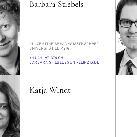
Barbara Stiebels
PERSON_RESEARCH_SUBJECT
ALL­GE­MEI­NE SPRACH­WIS­SEN­SCHAFT
INSTITUTION
UNI­VER­SI­TÄT LEIP­ZIG
TELEFON
+49 341 97-376 04
E-
BAR­BA­RA.STIE­BELS@UNI-LEIP­ZIG.DE
MAIL
Katja Windt