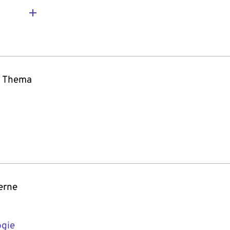
m Thema
erne
ogie