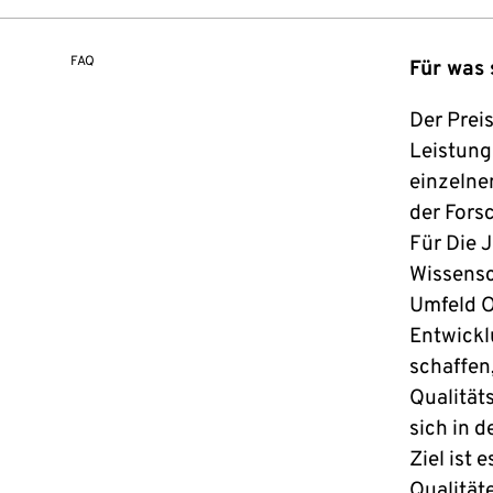
FAQ
Für was 
Der Prei
Leistung
einzelne
der Fors
Für Die 
Wissensc
Umfeld O
Entwickl
schaffen
Qualität
sich in 
Ziel ist 
Qualität