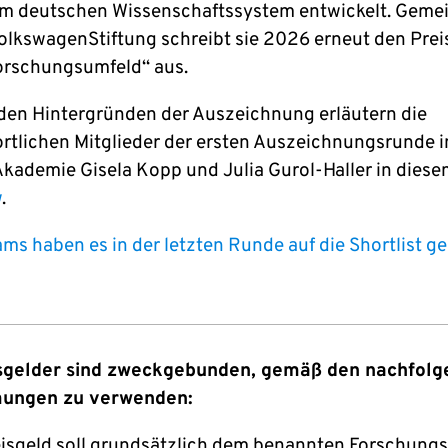
m deutschen Wissenschaftssystem entwickelt. Gem
VolkswagenStiftung schreibt sie 2026 erneut den Preis
orschungsumfeld“ aus.
den Hintergründen der Auszeichnung erläutern die
rtlichen Mitglieder der ersten Auszeichnungsrunde i
kademie Gisela Kopp und Julia Gurol-Haller in dies
w
.
ms haben es in der letzten Runde auf die Shortlist ge
isgelder sind zweckgebunden, gemäß den nachfol
ungen zu verwenden:
isgeld soll grundsätzlich dem benannten Forschung