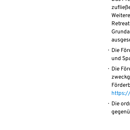
zuflie
Weitere
Retreat
Grunda
ausges
Die För
und Sp
Die För
zweckg
Förderb
https:
Die or
gegenü