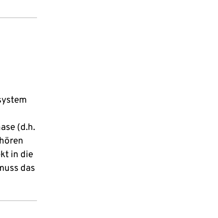
system
ase (d.h.
ehören
t in die
muss das