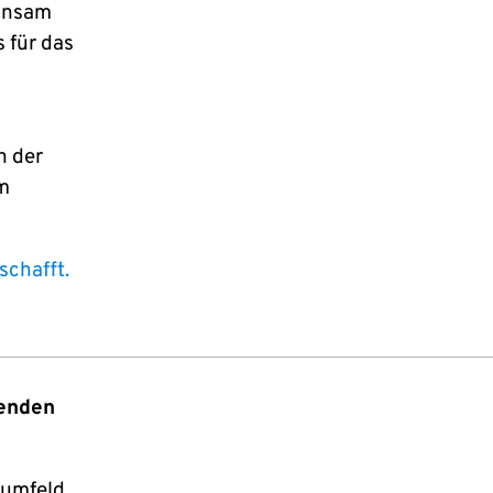
einsam
 für das
n der
em
schafft.
genden
sumfeld