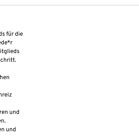
s für die
ede*r
itglieds
hritt.
chen
nreiz
eren und
en.
ten und