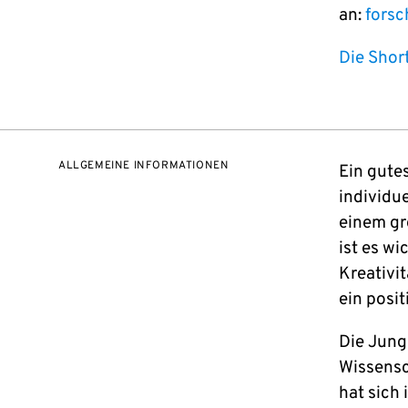
an:
fors
Die Short
ALLGEMEINE INFORMATIONEN
Ein gute
individu
einem gr
ist es wi
Kreativit
ein posit
Die Jung
Wissensc
hat sich