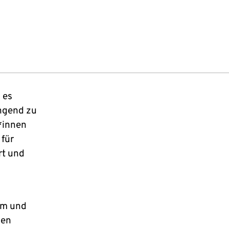
 es
ingend zu
*innen
 für
rt und
um und
gen