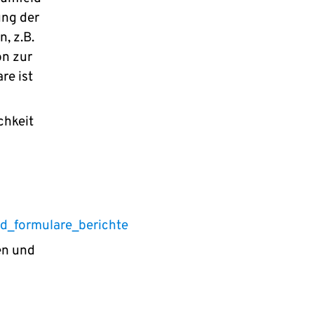
ung der
, z.B.
on zur
re ist
chkeit
d_formulare_berichte
en und