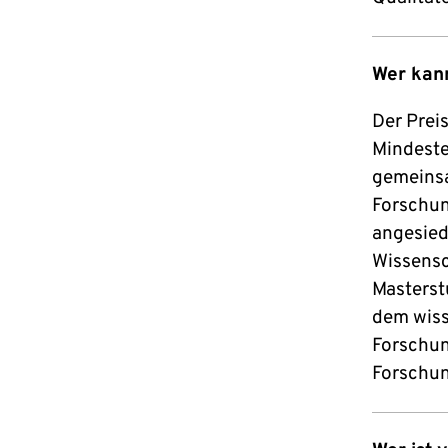
Wer kan
Der Prei
Mindeste
gemeinsa
Forschun
angesied
Wissensch
Masterst
dem wiss
Forschun
Forschun